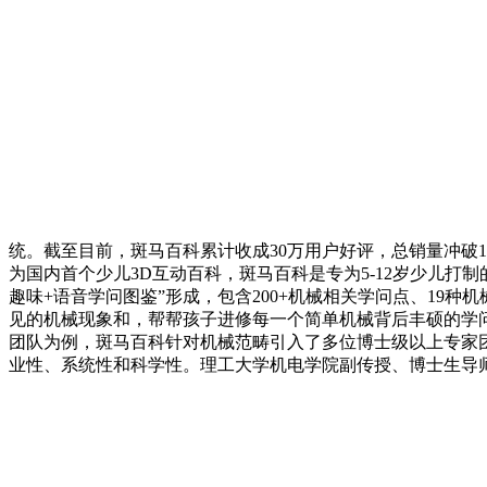
统。截至目前，斑马百科累计收成30万用户好评，总销量冲破1
为国内首个少儿3D互动百科，斑马百科是专为5-12岁少儿打制
趣味+语音学问图鉴”形成，包含200+机械相关学问点、19
见的机械现象和，帮帮孩子进修每一个简单机械背后丰硕的学
团队为例，斑马百科针对机械范畴引入了多位博士级以上专家
业性、系统性和科学性。理工大学机电学院副传授、博士生导师