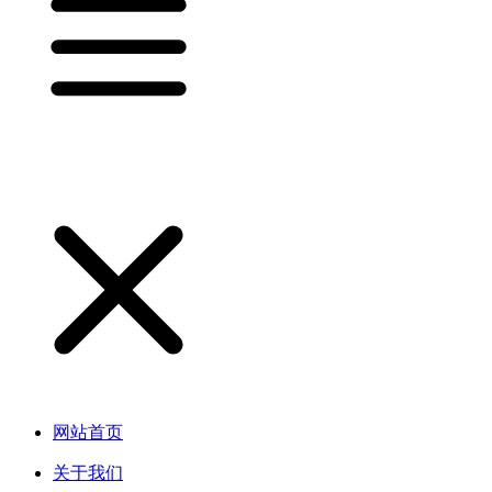
网站首页
关于我们