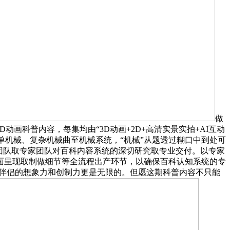
做
动画科普内容，每集均由“3D动画+2D+高清实景实拍+AI互动
简单机械、复杂机械曲至机械系统，“机械”从题透过糊口中到处可
团队取专家团队对百科内容系统的深切研究取专业交付。以专家
面呈现取制做细节等全流程出产环节，以确保百科认知系统的专
小伴侣的想象力和创制力更是无限的。但愿这期科普内容不只能