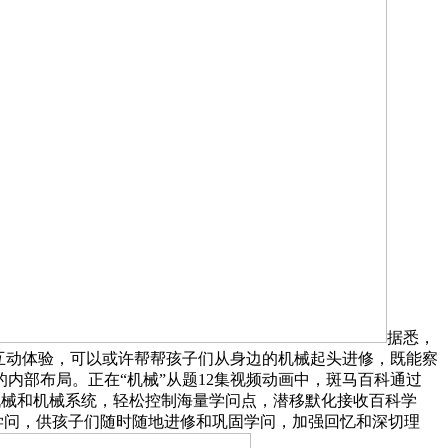
据悉，
的互动体验，可以或许帮帮孩子们从身边的机械起头进修，既能察
内部布局。正在“机械”从题12集视频动画中，斑马百科通过
机械和机械系统，轻松控制海量学问点，潜移默化接收百科学
音学问，供孩子们随时随地进修和巩固学问，加强回忆和深切理