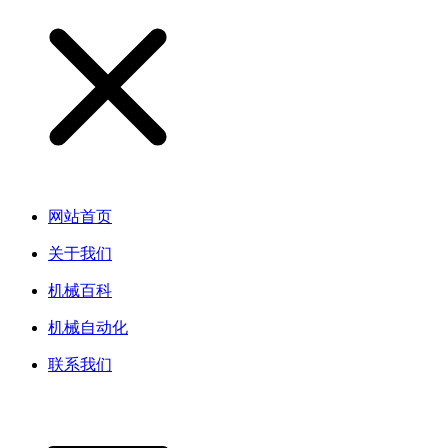
网站首页
关于我们
机械百科
机械自动化
联系我们