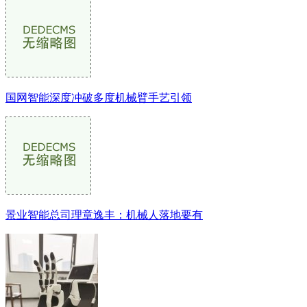
国网智能深度冲破多度机械臂手艺引领
景业智能总司理章逸丰：机械人落地要有