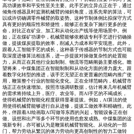
高功课效率和平安性至关主要。此手艺的立异点正在于，通过
倾角传感器及时监测机械臂的倾斜角度，连系先辈的算法，可
以或许切确调零件械臂的取姿势。这种节制体例比拟保守方式
具有更好的顺应性和矫捷性，能够正在复杂下施行更多的使
命，好比正在矿业、加工和从动化出产线等使用场景中。例
如，正在煤矿功课中，机械臂能够依赖该专利手艺进行切确操
做，提拔煤炭提取的效率，削减人力成本和平安现患。此外，
跟着人工智能手艺的成长，这种基于传感器的节制方式也可能
取深度进修算法相连系，进一步提拔对操做复杂性的处置能
力，从而正在其他行业如制制、物流等范畴阐扬主要感化。瞻
望将来，中煤集团正在智能制制和从动化方面的潜力庞大。跟
着数字化转型的推进，该手艺无望正在更普遍的范畴内推广使
用，鞭策整个行业的智能化变化。正在全球范畴内，机械臂市
场正正在快速增加。按照市场调研数据，估计将来几年机械臂
的需求将持续上升，医疗、农业等。而AI手艺的不竭成长，
使得机械臂的智能化程度获得显著提拔。例如，AI算法的使
用使得机械臂能够进行自从进修，提拔工做效率和精确性。此
外，伴跟着AI绘画取AI写做等东西的兴起，智能设备正在创
做、设想和出产等多个环节的使用也愈发成熟。中煤集团的这
项新专利，亦可被认为是鞭策机械臂智能化、从动化的一部
门，帮力劳动从繁沉的体力劳动向更高创制性的智力工做转