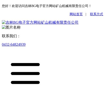
您好！欢迎访问吉林BG电子官方网站矿山机械有限责任公司！
网站首页
|
联系方式
联系我们：
0432-64824939