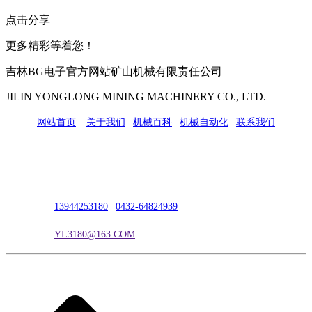
点击分享
更多精彩等着您！
吉林BG电子官方网站矿山机械有限责任公司
JILIN YONGLONG MINING MACHINERY CO., LTD.
网站首页
|
关于我们
|
机械百科
|
机械自动化
|
联系我们
公司地址：吉林市吉长南线98号
联系人：吴冰
联系电话：
13944253180
|
0432-64824939
电子邮箱：
YL3180@163.COM