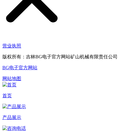
营业执照
版权所有：吉林BG电子官方网站矿山机械有限责任公司
BG电子官方网站
网站地图
首页
产品展示