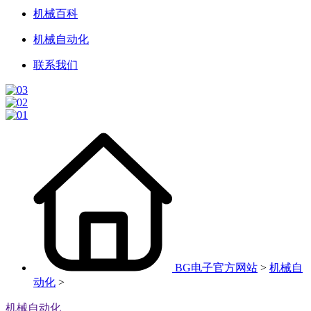
机械百科
机械自动化
联系我们
BG电子官方网站
>
机械自
动化
>
机械自动化