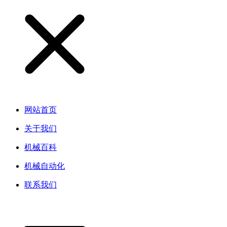
网站首页
关于我们
机械百科
机械自动化
联系我们