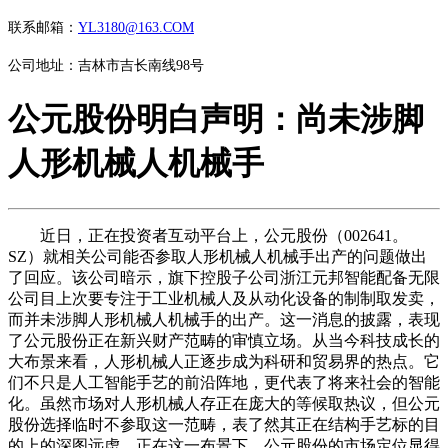
联系邮箱：
YL3180@163.COM
公司地址：吉林市吉长南线98号
公元股份明白声明：尚未涉脚
人形机械人机械手
近日，正在投资者互动平台上，公元股份（002641。
SZ）就相关公司能否参取人形机械人机械手出产的问题做出
了回应。该公司暗示，旗下控股子公司浙江元邦智能配备无限
公司目上次要专注于工业机械人及从动化设备的制制取发卖，
而并未涉脚人形机械人机械手的出产。这一消息的披露，表现
了公元股份正在新兴财产范畴的审慎立场。从当今科技成长的
大布景来看，人形机械人正逐步成为科研和贸易界的热点。它
们不只是人工智能手艺的前沿阵地，更代表了将来社会的智能
化。虽然市场对人形机械人存正在庞大的等候取热议，但公元
股份选择临时不参取这一范畴，表了然其正在结构手艺标的目
的上的深图远虑。正在这一布景下，公元股份的市场定位显得