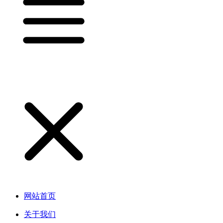
网站首页
关于我们