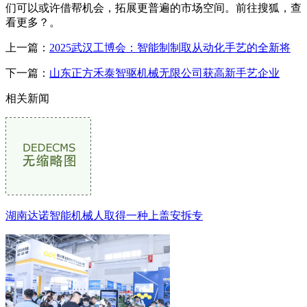
们可以或许借帮机会，拓展更普遍的市场空间。前往搜狐，查
看更多？。
上一篇：
2025武汉工博会：智能制制取从动化手艺的全新将
下一篇：
山东正方禾泰智驱机械无限公司获高新手艺企业
相关新闻
湖南达诺智能机械人取得一种上盖安拆专