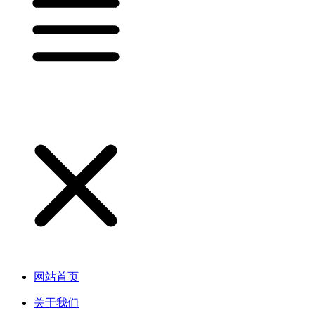
网站首页
关于我们