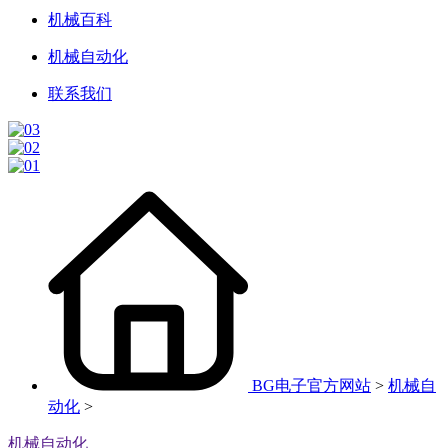
机械百科
机械自动化
联系我们
BG电子官方网站
>
机械自
动化
>
机械自动化