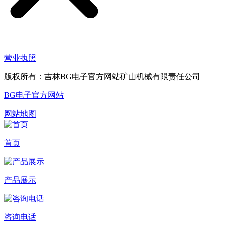
营业执照
版权所有：吉林BG电子官方网站矿山机械有限责任公司
BG电子官方网站
网站地图
首页
产品展示
咨询电话