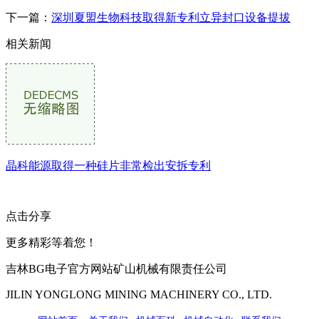
下一篇：
深圳夏盟生物科技取得新专利立异封口设备提拔
相关新闻
晶科能源取得一种硅片非常检出安拆专利
点击分享
更多精彩等着您！
吉林BG电子官方网站矿山机械有限责任公司
JILIN YONGLONG MINING MACHINERY CO., LTD.