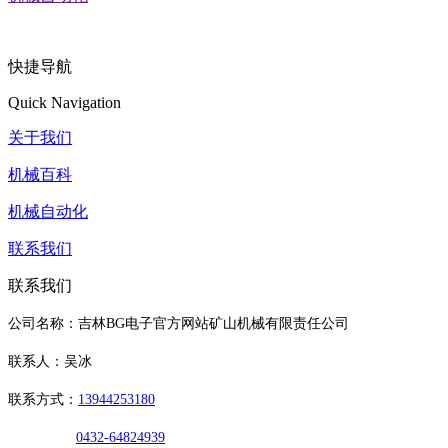
快捷导航
Quick Navigation
关于我们
机械百科
机械自动化
联系我们
联系我们
公司名称：吉林BG电子官方网站矿山机械有限责任公司
联系人：吴冰
联系方式：
13944253180
0432-64824939