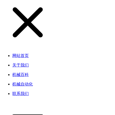
网站首页
关于我们
机械百科
机械自动化
联系我们