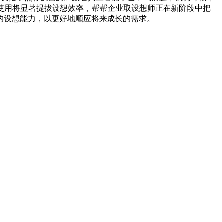
使用将显著提拔设想效率，帮帮企业取设想师正在新阶段中把
的设想能力，以更好地顺应将来成长的需求。