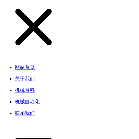
网站首页
关于我们
机械百科
机械自动化
联系我们