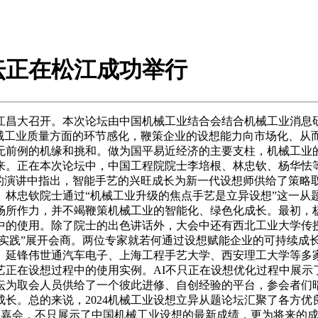
坛正在松江成功举行
正在松江昌大召开。本次论坛由中国机械工业结合会结合机械工业消
机械工业质量方面的环节感化，鞭策企业的设想能力向市场化、从
无前例的机缘和挑和。做为国平易近经济的主要支柱，机械工业
来。正在本次论坛中，中国工程院院士李培根、林忠钦、杨华怯
”的演讲中指出，智能手艺的兴旺成长为新一代设想师供给了策略
。林忠钦院士通过“机械工业升级的焦点手艺是立异设想”这一从
场所作力，并不竭鞭策机械工业的智能化、绿色化成长。最初，杨
中的使用。除了院士的出色讲话外，大会中还有西北工业大学传
制实践”展开会商。两位专家就若何通过设想赋能企业的可持续成
、延锋伟世通汽车电子、上海工程手艺大学、西安理工大学等多
I手艺正在设想过程中的使用实例。AI不只正在设想优化过程中展
取会人员供给了一个彼此进修、自创经验的平台，参会者们暗示，面
长。总的来说，2024机械工业设想立异从题论坛汇聚了各方优
火花的嘉会，不只展示了中国机械工业设想的最新成绩，更为将来