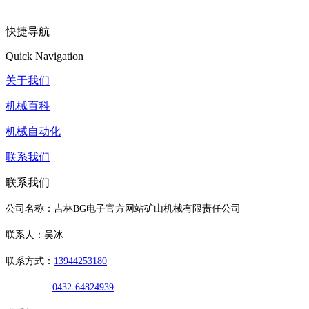
快捷导航
Quick Navigation
关于我们
机械百科
机械自动化
联系我们
联系我们
公司名称：吉林BG电子官方网站矿山机械有限责任公司
联系人：吴冰
联系方式：
13944253180
0432-64824939