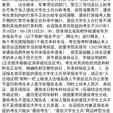
素养、、法令根本、军事理论四部门。荣立三等功及以上的考
生可免于加入退役大学生士兵分析考查。按照省教育厅，通俗
考生类别内的打算不正在分歧专业间调整。通俗打算报考人数
不脚的打算空余量正在补录中施行。退役大学生士兵打算不调
整到其他类别打算利用。合适报名资历前提的考生于2025年3
月10日8：00-3月13日20：00，登录湖北省高档学校通俗专升
本报名平台（以下简称“报名平台”，网址为）进行网名。1、
每个考生限报我校1个相关本科专业。考生报考时请确认本人
能否合适我校专业的报考前提。按要求照实填写《2025年湖北
省通俗高档学校专升本报名申请表》，按页面提醒上传合适要
求的本人电子照片文件、居平易近身份证正、学籍证明材料
(正在线学籍验证演讲或结业证书)。考生对其供给的消息和材
料实正在性、精确性和完整性担任，并承担响应义务。3、合
适报名资历前提的退役大学生士兵登录报名平台，须正在“入
伍地证明”材料一栏上核准入伍地县级人平易近征兵办公室签
字盖印和考生本人签字的预告名表，同时上传本人照片、身份
证、退呈现役证、通俗全日制专科结业证书（应届结业生供给
学籍证明）、建功受证明等材料；填报要求同通俗考生分歧。
通俗考生不需加入预告名；未加入预告名的退役大学生士兵不
克不及填报退役大学生士兵意愿。4、合适招生对象及报名前
提的考生只能从“通俗考生”、“退役大学生士兵”两品种型当选