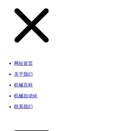
网站首页
关于我们
机械百科
机械自动化
联系我们