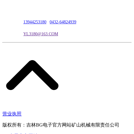
联系人：吴冰
联系电话：
13944253180
|
0432-64824939
电子邮箱：
YL3180@163.COM
营业执照
版权所有：吉林BG电子官方网站矿山机械有限责任公司