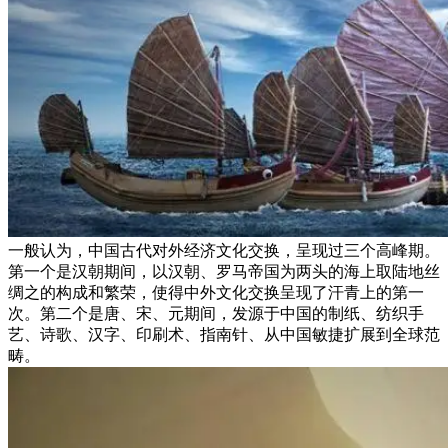
一般认为，中国古代对外经济文化交换，呈现过三个高峰期。
第一个是汉朝期间，以汉朝、罗马帝国为两头的海上取陆地丝
绸之的构成和繁荣，使得中外文化交换呈现了汗青上的第一
次。第二个是唐、宋、元期间，发源于中国的制纸、纺织手
艺、诗歌、汉字、印刷术、指南针、从中国敏捷扩展到全球范
畴。