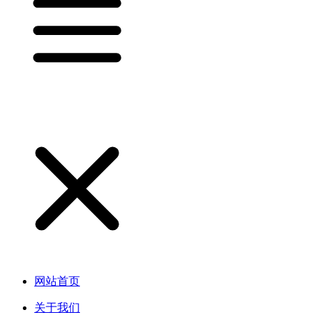
网站首页
关于我们