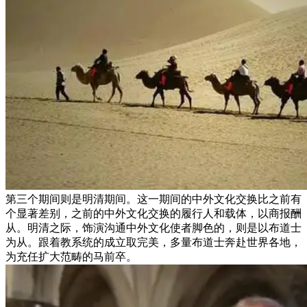
第三个期间则是明清期间。这一期间的中外文化交换比之前有
个显著差别，之前的中外文化交换的履行人和载体，以商报酬
从。明清之际，饰演沟通中外文化使者脚色的，则是以布道士
为从。跟着教系统的成立取完美，多量布道士奔赴世界各地，
为充任扩大范畴的马前卒。