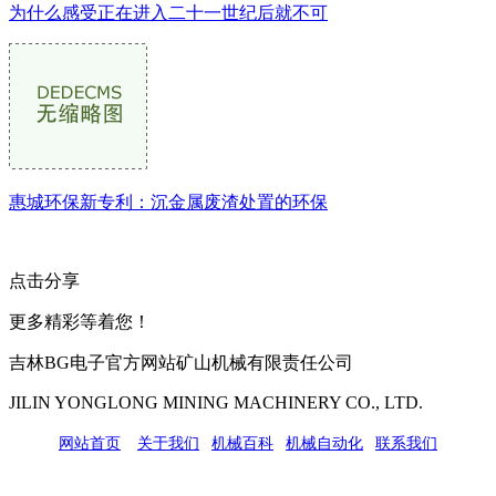
为什么感受正在进入二十一世纪后就不可
惠城环保新专利：沉金属废渣处置的环保
点击分享
更多精彩等着您！
吉林BG电子官方网站矿山机械有限责任公司
JILIN YONGLONG MINING MACHINERY CO., LTD.
网站首页
|
关于我们
|
机械百科
|
机械自动化
|
联系我们
公司地址：吉林市吉长南线98号