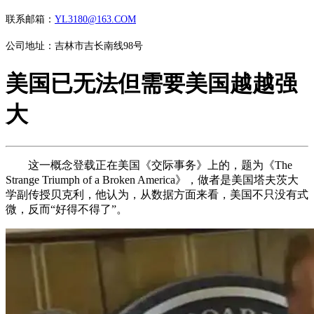
联系邮箱：
YL3180@163.COM
公司地址：吉林市吉长南线98号
美国已无法但需要美国越越强
大
这一概念登载正在美国《交际事务》上的，题为《The
Strange Triumph of a Broken America》，做者是美国塔夫茨大
学副传授贝克利，他认为，从数据方面来看，美国不只没有式
微，反而“好得不得了”。