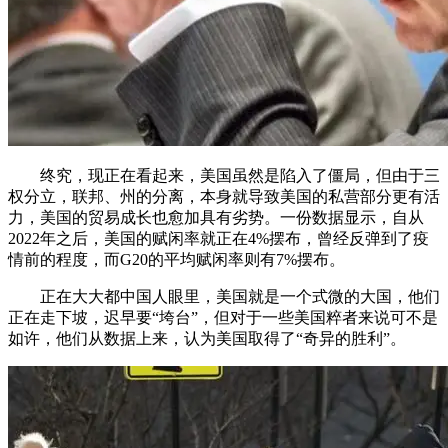
终究，现正在看起来，美国虽然是陷入了僵局，但由于三
权分立，联邦、州的分离，本身就导致美国的私营部分更有活
力，美国的贸易成长也愈加具有劣势。一份数据显示，自从
2022年之后，美国的赋闲率就正在4%摆布，曾经反弹到了疫
情前的程度，而G20的平均赋闲率则有7%摆布。
正在大大都中国人眼里，美国就是一个式微的大国，他们
正在走下坡，迟早要“垮台”，但对于一些美国粹者来说可不是
如许，他们从数据上来，认为美国取得了“奇异的胜利”。