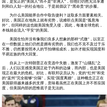
国，是实正的“美国人”而不是“非洲人”，但他们仍然无法享遭
到和白人划一的社会地位，于是就倡议了“黑命贵”的步履。
为什么美国能界合作中取告捷利？这取多方面要素相关。
好比，美国正在地舆上就有劣势，说难听点美国是“孤悬海
外”，但同样的这也能美国免受入侵，因此，每逢全球危机，
本钱就会流入“平安”的美国。
美国生怕并没有像我们良多人想象的那样“式微”，以至正
在一些数据上他们仍然是拥有劣势的，我们也不克不及过于乐
不雅，仍然要按照本人的节拍继续成长，如许才能实现国度和
平易近族的伟大回复。
自从上一次特朗普正在竞选中失败，激发了“山骚乱”之
后，人们以至感觉美国正处于内和的边缘，而内部，也是美国
现正在最大的危机。好比，有联邦议员认为，党的“红州”和党
的“蓝州”完全能够“分隔”，实现“国度离婚”，这种概念正正在
美国获得越来越多的支撑，意味着虽然正在美国上并不答应国
度，但美国内部的思惟底子是无法的。