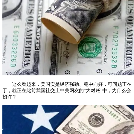
这么看起来，美国实是经济强劲、稳中向好，可问题正在
于，就正在此前我国社交上中美网友的“大对账”中，为什么会
如许？