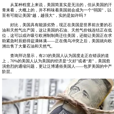
从某种程度上来说，美国简直实是无法的，但从美国的汗
青来看，大概上的，并不料味着美国就会成为一个“弱国”，以
至有可能让美国“越，越强大”，实的是如许吗？
好比，美国具有能源劣势，现正在美国是世界前次要的石
油和天然气出产国，这让美国的石油、天然气价钱连结正在低
位，这可以或许吸引欧洲制制商迁往美国，还能让美国正在求
助紧急时辰赔得盆满钵满——正在俄乌冲突之后，美国就向欧
洲出售了大量石油和天然气。
查询拜访显示，有2/3的美国人认为国度走正在错误的道
上，70%的美国人认为美国的经济是“欠好”或者“差”，美国愈
演愈烈的通缩问题，更让泛博通俗美国人——包罗美国的中产
阶层。