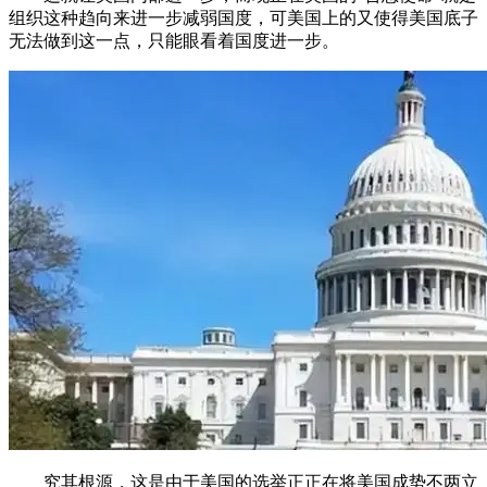
组织这种趋向来进一步减弱国度，可美国上的又使得美国底子
无法做到这一点，只能眼看着国度进一步。
究其根源，这是由于美国的选举正正在将美国成势不两立