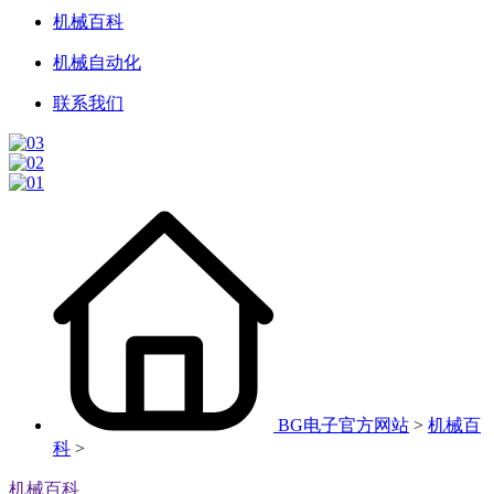
机械百科
机械自动化
联系我们
BG电子官方网站
>
机械百
科
>
机械百科