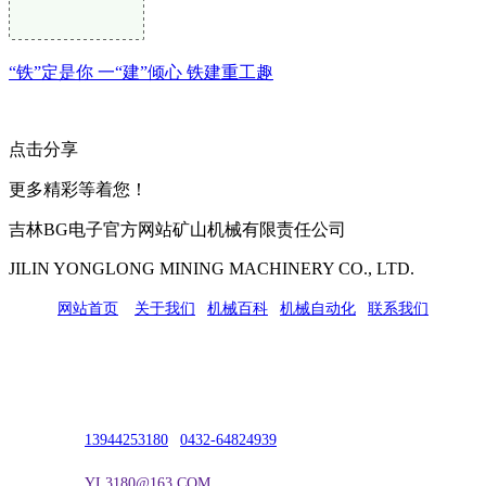
“铁”定是你 一“建”倾心 铁建重工趣
点击分享
更多精彩等着您！
吉林BG电子官方网站矿山机械有限责任公司
JILIN YONGLONG MINING MACHINERY CO., LTD.
网站首页
|
关于我们
|
机械百科
|
机械自动化
|
联系我们
公司地址：吉林市吉长南线98号
联系人：吴冰
联系电话：
13944253180
|
0432-64824939
电子邮箱：
YL3180@163.COM