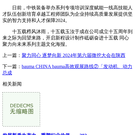
日前，中铁装备举办系列专项培训深度赋能一线高技能人
才队伍创新培育卓越工程师团队为企业持续高质量发展提供坚
实的智力支持和人才保障2024。
十五载栉风沐雨，十五载玉汝于成在公司成立十五周年到
来之际为回望来路，开启新程设计制作砥砺奋进十五载 同心
聚力向未来系列主题文化海报。
上一篇：
聚力同心 逐梦向新 2024年第六届微挖大会在陕西
下一篇：
bauma CHINA bauma高效观展路线②「发动机、动力
总成
相关新闻