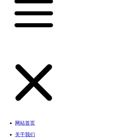
网站首页
关于我们