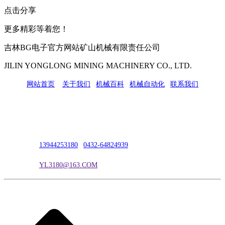
点击分享
更多精彩等着您！
吉林BG电子官方网站矿山机械有限责任公司
JILIN YONGLONG MINING MACHINERY CO., LTD.
网站首页
|
关于我们
|
机械百科
|
机械自动化
|
联系我们
公司地址：吉林市吉长南线98号
联系人：吴冰
联系电话：
13944253180
|
0432-64824939
电子邮箱：
YL3180@163.COM