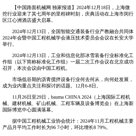
【中国路面机械网 独家报道】2024年12月18日，上海微
挖行业迎来了其七周年的里程碑时刻，庆典活动在上海市闵行
区江心洲酒店盛大启幕。
2024年12月13日，全国智能交通装备行业产教融合共同体
2024年会暨中国工程机械学会液压技术委员会会议在长安大学
举行。
2024年12月13日，工业和信息化部冰雪装备行业标准化工
作组（以下简称标准化工作组）一届二次工作会议在北京成功
召开，本次会议由中国工程机。
市场低谷期的沥青搅拌设备行业何去何从，向何处发展，
成为业内重点关注和探讨的话题。12月6-8日。
11月26日至29日，bauma CHINA 2024（上海国际工程机
械、建材机械、矿山机械、工程车辆及设备博览会）在上海新
国际博览中心圆满落幕。
据中国工程机械工业协会统计：2024年11月工程机械主要
产品月平均工作时长为96 7小时，环比增长8 79%。