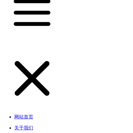
网站首页
关于我们