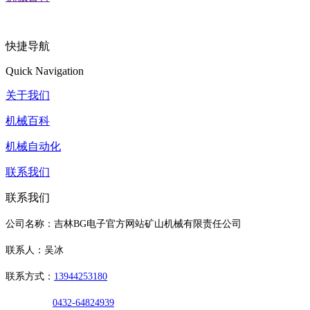
快捷导航
Quick Navigation
关于我们
机械百科
机械自动化
联系我们
联系我们
公司名称：吉林BG电子官方网站矿山机械有限责任公司
联系人：吴冰
联系方式：
13944253180
0432-64824939