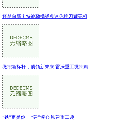
逐梦向新卡特彼勒携经典迷你挖闪耀亮相
微挖新标杆，质领新未来 雷沃重工微挖精
“铁”定是你 一“建”倾心 铁建重工趣