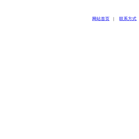
网站首页
|
联系方式