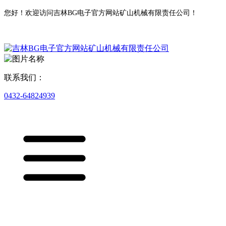
您好！欢迎访问吉林BG电子官方网站矿山机械有限责任公司！
联系我们：
0432-64824939