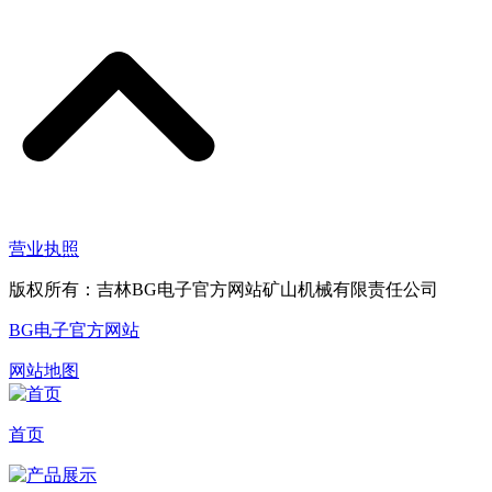
营业执照
版权所有：吉林BG电子官方网站矿山机械有限责任公司
BG电子官方网站
网站地图
首页