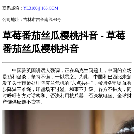
联系邮箱：
YL3180@163.COM
公司地址：吉林市吉长南线98号
草莓番茄丝瓜樱桃抖音 - 草莓
番茄丝瓜樱桃抖音
中国驻英国讲话人强调，正在乌克兰问题上，中国的立场
是劝和促谈，坚持不懈，一以贯之。为此，中国和巴西比来颁
发了关于鞭策处理乌克兰危机的“六点共识”，强调恪守场面地
步降温三准绳，即疆场不过溢、和事不升级、各方不拱火，同
时呼吁各方对话构和、否决利用核兵器、否决核电坐、全球财
产链供应链不变等。