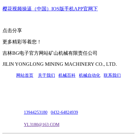
樱花视频操逼（中国）IOS版手机APP官网下
点击分享
更多精彩等着您！
吉林BG电子官方网站矿山机械有限责任公司
JILIN YONGLONG MINING MACHINERY CO., LTD.
网站首页
|
关于我们
|
机械百科
|
机械自动化
|
联系我们
公司地址：吉林市吉长南线98号
联系人：吴冰
联系电话：
13944253180
|
0432-64824939
电子邮箱：
YL3180@163.COM