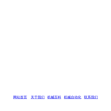
网站首页
|
关于我们
|
机械百科
|
机械自动化
|
联系我们