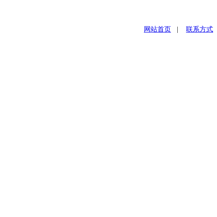
网站首页
|
联系方式