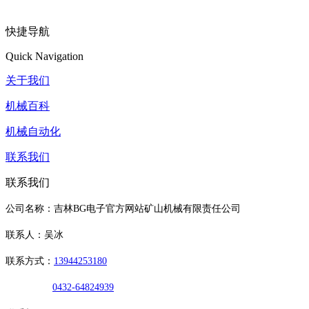
快捷导航
Quick Navigation
关于我们
机械百科
机械自动化
联系我们
联系我们
公司名称：吉林BG电子官方网站矿山机械有限责任公司
联系人：吴冰
联系方式：
13944253180
0432-64824939