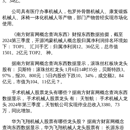
3。34亿。
公司具有医疗办事机械人，包罗外骨骼机械人、康复锻炼
机械人、床椅一体化机械人等产物，部门产物曾经实现市场化
使用。
《南方财富网概念查询东西》财报东西数据拾掇，截至
2024第三季度，开源鸿蒙机械人概念股归属净利润排名环境如
下： TOP1、 汇川手艺：归属净利润12。36亿元，总市值
1501。2亿元 TOP2、 神。
据南方财富网概念查询东西数据显示，滚珠丝杠板块龙头
股有： 贝斯特：滚珠丝杠龙头 1月6日14时35分，贝斯特跌3。
97%，报20。800元；5日内股价下跌10。34%，成交额2。84
亿元，市值为104。11亿元？。
手术机械人股票龙头有哪些？据南方财富网概念查询东西
数据显示， 手术机械人股票龙头 有： 天智航： 手术机械人龙
头 2024年第三季度，天智航公司实现停业总收入3380。73
万，同比增加。
华为飞翔机械人股票有哪些龙头股？ 据南方财富网概念
查询东西数据显示，华为飞翔机械人龙头股票有： 长源东谷