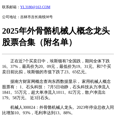
联系邮箱：
YL3180@163.COM
公司地址：吉林市吉长南线98号
2025年外骨骼机械人概念龙头
股票合集（附名单）
正在近7个买卖日中，埃斯顿有7全国跌，期间全体下跌
16。37%，最高价为20。09元，最低价为19。31元。和7个买
卖日前比拟，埃斯顿的市值下跌了23。65亿元。
据南方财富网概念查询东西数据显示， 家用机械人概念
股票有： 1、石头科技： 7月5日动静，石头科技从力净流入
1841。55万元，超大单净流入1011。82万元，散户净流出
179。58万元。 近3日石头。
机械人300024：外骨骼机械人龙头。2023年停业总收入同
比增加10。93%，毛利率达到13。88%。