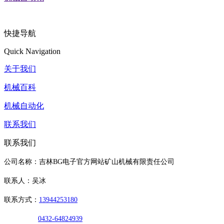
快捷导航
Quick Navigation
关于我们
机械百科
机械自动化
联系我们
联系我们
公司名称：吉林BG电子官方网站矿山机械有限责任公司
联系人：吴冰
联系方式：
13944253180
0432-64824939