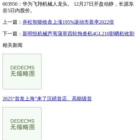
603950：华为飞翔机械人龙头。 12月27日开盘动静，长源东
谷5日内股价。
上一篇：
井松智能收盘上涨195%滚动市盈率2022倍
下一篇：
新明悦机械芦苇蒲草四轮拖沓机4GL210割晒机收割
相关新闻
2025“首发上海”来了沉磅首店、高能级首