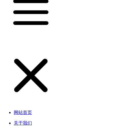
网站首页
关于我们