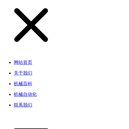
网站首页
关于我们
机械百科
机械自动化
联系我们